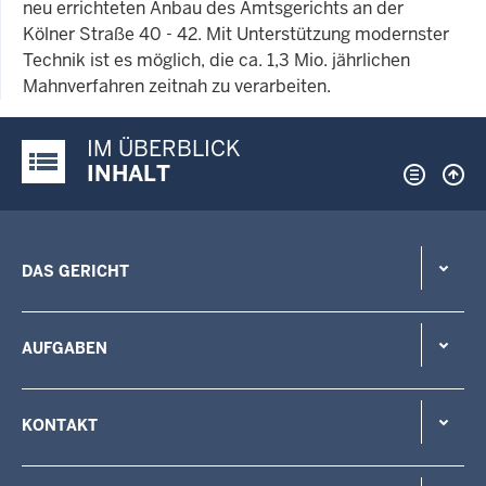
neu errichteten Anbau des Amtsgerichts an der
Kölner Straße 40 - 42. Mit Unterstützung modernster
Technik ist es möglich, die ca. 1,3 Mio. jährlichen
Mahnverfahren zeitnah zu verarbeiten.
IM ÜBERBLICK
Justiz-Portal im Überblick:
INHALT
DAS GERICHT
AUFGABEN
KONTAKT