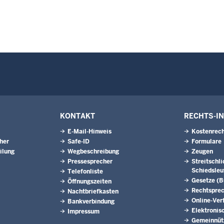
KONTAKT
RECHTS-I
E-Mail-Hinweis
Kostenrech
eher
Safe-ID
Formulare
ilung
Wegbeschreibung
Zeugen
Pressesprecher
Streitschl
Schiedsleu
Telefonliste
Gesetze (
Öffnungszeiten
Rechtspre
Nachtbriefkasten
Online-Ver
Bankverbindung
Elektronis
Impressum
Gemeinnütz