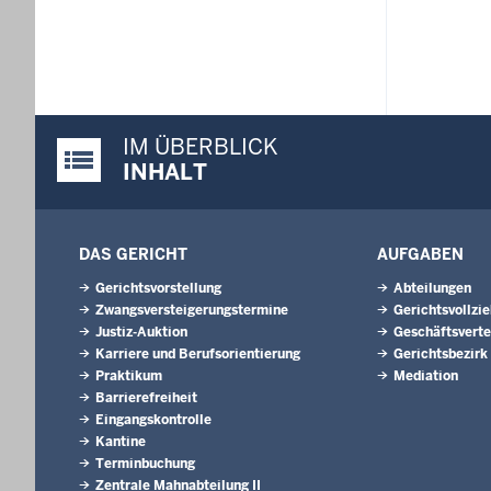
IM ÜBERBLICK
Justiz-Portal im Überblick:
INHALT
DAS GERICHT
AUFGABEN
Gerichtsvorstellung
Abteilungen
Zwangsversteigerungs­termine
Gerichtsvollzi
Justiz-Auktion
Geschäftsverte
Karriere und Berufsorientierung
Gerichtsbezirk
Praktikum
Mediation
Barrierefreiheit
Eingangskontrolle
Kantine
Terminbuchung
Zentrale Mahnabteilung II