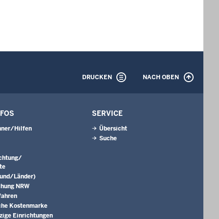
DRUCKEN
NACH OBEN
NFOS
SERVICE
ner/Hilfen
Übersicht
Suche
ichtung/
te
Bund/Länder)
chung NRW
fahren
che Kostenmarke
ige Einrichtungen