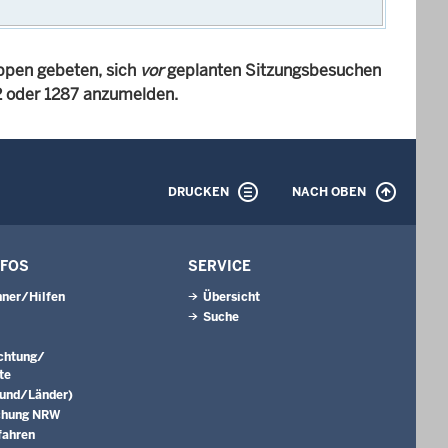
ppen gebeten, sich
vor
geplanten Sitzungsbesuchen
82 oder 1287 anzumelden.
DRUCKEN
NACH OBEN
NFOS
SERVICE
ner/Hilfen
Übersicht
Suche
ichtung/
te
Bund/Länder)
chung NRW
fahren