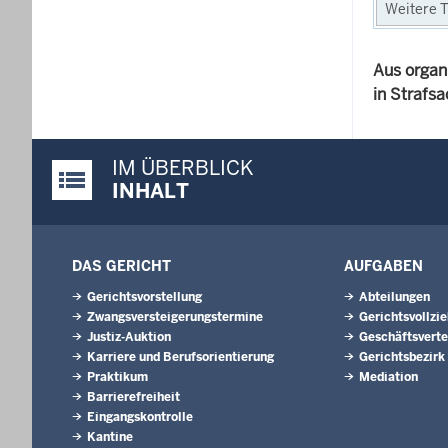
Weitere T
Aus organ
in Strafs
IM ÜBERBLICK
Justiz-Portal im Überblick:
INHALT
DAS GERICHT
AUFGABEN
Gerichtsvorstellung
Abteilungen
Zwangsversteigerungs­termine
Gerichtsvollzi
Justiz-Auktion
Geschäftsverte
Karriere und Berufsorientierung
Gerichtsbezirk
Praktikum
Mediation
Barrierefreiheit
Eingangskontrolle
Kantine