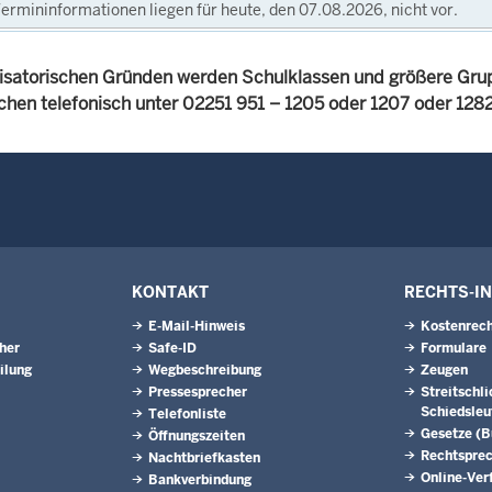
ermininformationen liegen für heute, den 07.08.2026, nicht vor.
isatorischen Gründen werden Schulklassen und größere Gru
achen telefonisch unter 02251 951 – 1205 oder 1207 oder 12
KONTAKT
RECHTS-I
E-Mail-Hinweis
Kostenrech
eher
Safe-ID
Formulare
ilung
Wegbeschreibung
Zeugen
Pressesprecher
Streitschl
Schiedsleu
Telefonliste
Gesetze (
Öffnungszeiten
Rechtspre
Nachtbriefkasten
Online-Ver
Bankverbindung