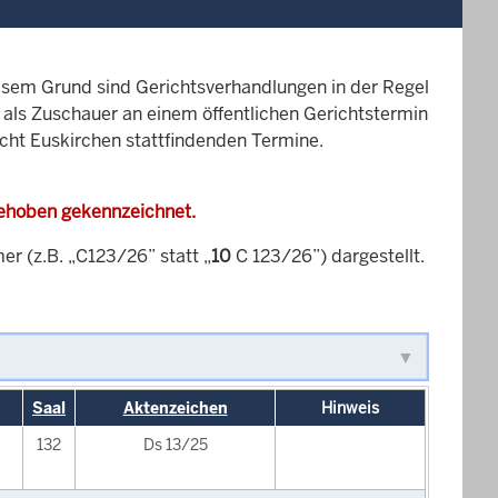
esem Grund sind Gerichtsverhandlungen in der Regel
it als Zuschauer an einem öffentlichen Gerichtstermin
icht Euskirchen stattfindenden Termine.
gehoben gekennzeichnet.
 (z.B. „C123/26” statt „
10
C 123/26”) dargestellt.
Saal
Aktenzeichen
Hinweis
132
Ds 13/25