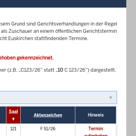
esem Grund sind Gerichtsverhandlungen in der Regel
it als Zuschauer an einem öffentlichen Gerichtstermin
icht Euskirchen stattfindenden Termine.
gehoben gekennzeichnet.
 (z.B. „C123/26” statt „
10
C 123/26”) dargestellt.
Saal
Aktenzeichen
Hinweis
121
F 51/26
Termin