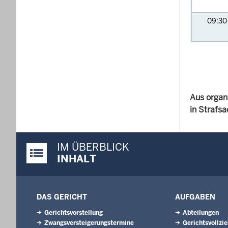
09:3
Aus organ
in Strafs
IM ÜBERBLICK
Justiz-Portal im Überblick:
INHALT
DAS GERICHT
AUFGABEN
Gerichtsvorstellung
Abteilungen
Zwangsversteigerungs­termine
Gerichtsvollzi