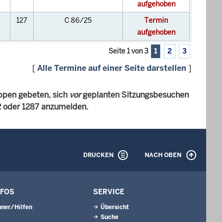
aufgehoben
127
C 86/25
Termin
aufgehoben
Seite 1 von 3
1
2
3
[
Alle Termine auf einer Seite darstellen
]
ppen gebeten, sich
vor
geplanten Sitzungsbesuchen
82 oder 1287 anzumelden.
DRUCKEN
NACH OBEN
NFOS
SERVICE
ner/Hilfen
Übersicht
Suche