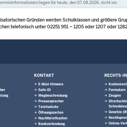
ermininformationen liegen für heute, den 07.08.2026, nicht vor.
isatorischen Gründen werden Schulklassen und größere Gru
achen telefonisch unter 02251 951 – 1205 oder 1207 oder 12
KONTAKT
RECHTS-I
E-Mail-Hinweis
Kostenrech
eher
Safe-ID
Formulare
ilung
Wegbeschreibung
Zeugen
Pressesprecher
Streitschl
Schiedsleu
Telefonliste
Gesetze (
Öffnungszeiten
Rechtspre
Nachtbriefkasten
Online-Ver
Bankverbindung