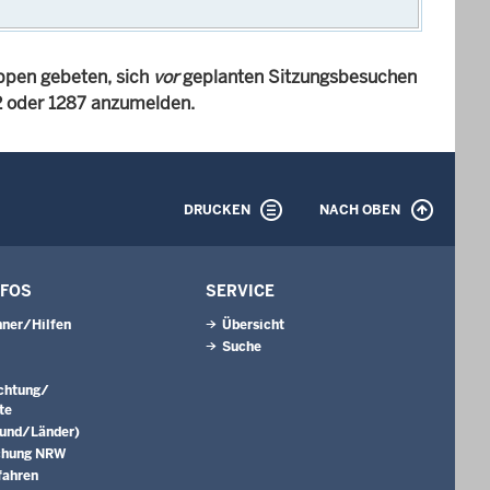
ppen gebeten, sich
vor
geplanten Sitzungsbesuchen
82 oder 1287 anzumelden.
DRUCKEN
NACH OBEN
NFOS
SERVICE
ner/Hilfen
Übersicht
Suche
ichtung/
te
Bund/Länder)
chung NRW
fahren