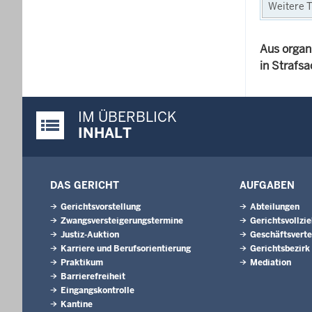
Weitere T
Aus organ
in Strafs
IM ÜBERBLICK
Justiz-Portal im Überblick:
INHALT
DAS GERICHT
AUFGABEN
Gerichtsvorstellung
Abteilungen
Zwangsversteigerungs­termine
Gerichtsvollzi
Justiz-Auktion
Geschäftsverte
Karriere und Berufsorientierung
Gerichtsbezirk
Praktikum
Mediation
Barrierefreiheit
Eingangskontrolle
Kantine