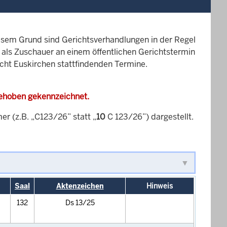
esem Grund sind Gerichtsverhandlungen in der Regel
it als Zuschauer an einem öffentlichen Gerichtstermin
icht Euskirchen stattfindenden Termine.
gehoben gekennzeichnet.
 (z.B. „C123/26” statt „
10
C 123/26”) dargestellt.
Saal
Aktenzeichen
Hinweis
132
Ds 13/25