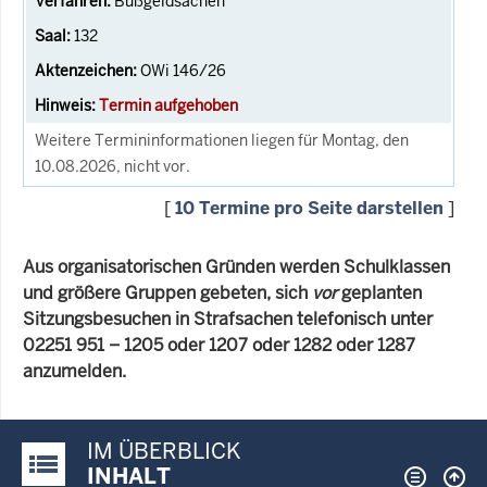
Bußgeldsachen
132
OWi 146/26
Termin aufgehoben
Weitere Termininformationen liegen für Montag, den
10.08.2026, nicht vor.
[
10 Termine pro Seite darstellen
]
Aus organisatorischen Gründen werden Schulklassen
und größere Gruppen gebeten, sich
vor
geplanten
Sitzungsbesuchen in Strafsachen telefonisch unter
02251 951 – 1205 oder 1207 oder 1282 oder 1287
anzumelden.
IM ÜBERBLICK
Justiz-Portal im Überblick:
INHALT