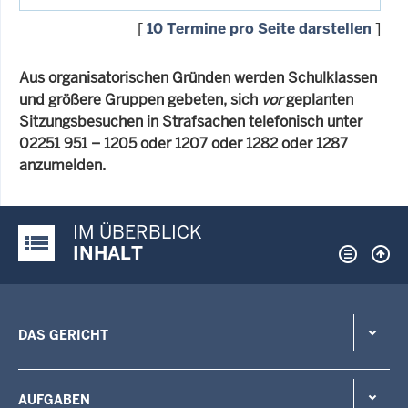
[
10 Termine pro Seite darstellen
]
Aus organisatorischen Gründen werden Schulklassen
und größere Gruppen gebeten, sich
vor
geplanten
Sitzungsbesuchen in Strafsachen telefonisch unter
02251 951 – 1205 oder 1207 oder 1282 oder 1287
anzumelden.
IM ÜBERBLICK
Justiz-Portal im Überblick:
INHALT
DAS GERICHT
AUFGABEN